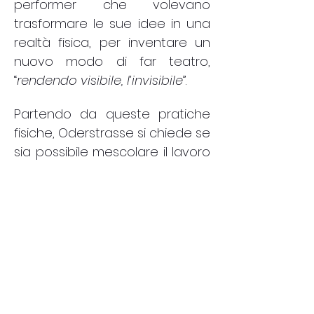
performer che volevano
trasformare le sue idee in una
realtà fisica, per inventare un
nuovo modo di far teatro,
“
rendendo visibile, l’invisibile
”.
Partendo da queste pratiche
fisiche, Oderstrasse si chiede se
sia possibile mescolare il lavoro
sul mimo e quello sulla parola.
Poiché la nostra ricerca sinora
ci suggerisce che quando due
arti si presentano insieme, l’una
deve retrocedere quando
l’altra avanza e
viceversa.
Quando il corpo è
alla ricerca di una sua